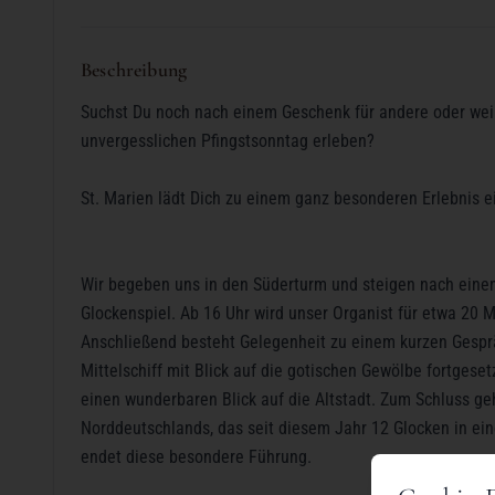
Beschreibung
Suchst Du noch nach einem Geschenk für andere oder wei
unvergesslichen Pfingstsonntag erleben?
St. Marien lädt Dich zu einem ganz besonderen Erlebnis e
Wir begeben uns in den Süderturm und steigen nach einem
Glockenspiel. Ab 16 Uhr wird unser Organist für etwa 20 M
Anschließend besteht Gelegenheit zu einem kurzen Gespr
Mittelschiff mit Blick auf die gotischen Gewölbe fortgese
einen wunderbaren Blick auf die Altstadt. Zum Schluss g
Norddeutschlands, das seit diesem Jahr 12 Glocken in ei
endet diese besondere Führung.