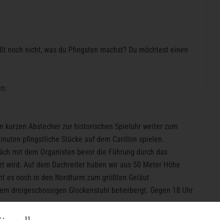
ßt noch nicht, was du Pfingsten machst? Du möchtest einen
in:
 kurzen Abstecher zur historischen Spieluhr weiter zum
inuten pfingstliche Stücke auf dem Carillon spielen.
äch mit dem Organisten bevor die Führung durch das
tzt wird. Auf dem Dachreiter haben wir aus 50 Meter Höhe
eht es noch in den Nordturm zum größten Geläut
nem dreigeschossigen Glockenstuhl beherbergt. Gegen 18 Uhr