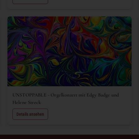
UNSTOPPABLE - Orgelkonzert mit Edgy Badge und
Helene Streck
Details ansehen